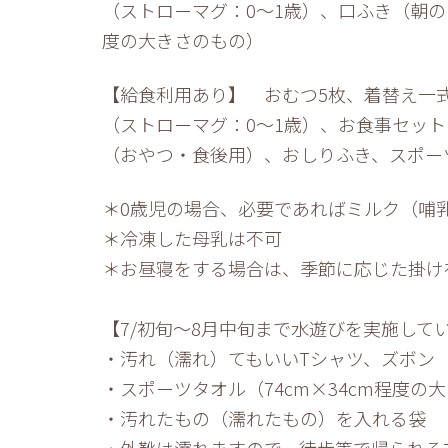
（ストローマグ：0～1歳）、口ふき（朝の
度の大きさのもの）
【給食利用あり】 おむつ5枚、着替え一
（ストローマグ：0～1歳）、お食事セッ
（おやつ・食後用）、おしりふき、スポーツ
＊0歳児の場合、必要であればミルク（哺
＊冷凍した母乳は不可
＊お昼寝をする場合は、季節に応じた掛け
【7/初旬～8月中旬まで水遊びを実施して
・汚れ（濡れ）てもいいTシャツ、ズボン
・スポーツタオル（74cm×34cm程度の
・汚れたもの（濡れたもの）を入れる袋
・外靴は濡れますので、徒歩等で帰られる