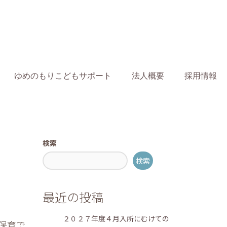
ゆめのもりこどもサポート
法人概要
採用情報
らせ
もりのおとブログ
【情報更新】「一時預か� ...
検索
検索
最近の投稿
２０２７年度４月入所にむけての
保育で