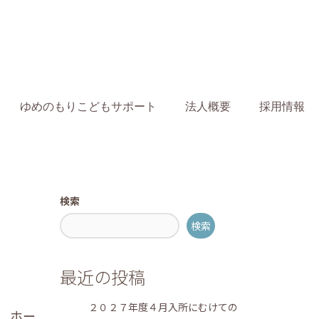
ゆめのもりこどもサポート
法人概要
採用情報
e
blog
もりのおとブログ
10月3～21日の活動！
検索
検索
最近の投稿
２０２７年度４月入所にむけての
、ホー