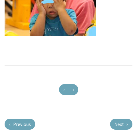
‹
›
Previous
Next