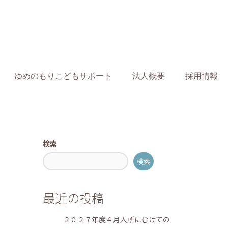
ゆめのもりこどもサポート
法人概要
採用情報
blog
もりのおとブログ
先週の活動！（8/1-8/5）
検索
検索
最近の投稿
２０２７年度４月入所にむけての